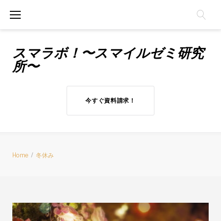
Skip
to
content
スマラボ！〜スマイルゼミ研究
所〜
今すぐ資料請求！
Home
/
冬休み
タ