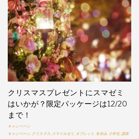
グ:
冬
休
み
クリスマスプレゼントにスマゼミ
はいかが？限定パッケージは12/20
まで！
キャンペーン
キャンペーン
,
クリスマス
,
スマイルゼミ
,
タブレット
,
冬休み
,
小学生
,
講座