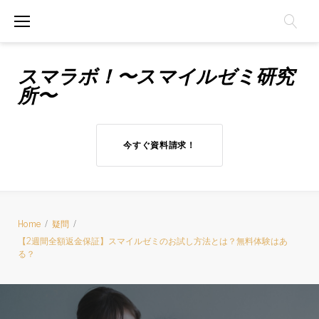
Skip
to
content
スマラボ！〜スマイルゼミ研究
所〜
今すぐ資料請求！
Home
/
疑問
/
【2週間全額返金保証】スマイルゼミのお試し方法とは？無料体験はあ
る？