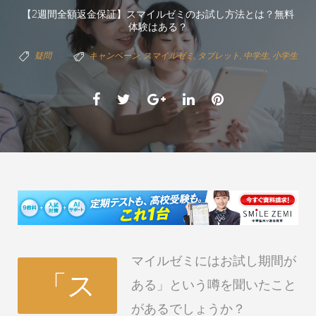
【2週間全額返金保証】スマイルゼミのお試し方法とは？無料
体験はある？
疑問
キャンペーン
,
スマイルゼミ
,
タブレット
,
中学生
,
小学生
Facebook
Twitter
Google+
LinkedIn
Pinterest
マイルゼミにはお試し期間が
「ス
ある」という噂を聞いたこと
があるでしょうか？