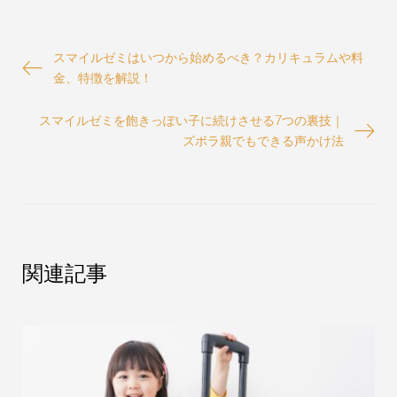
投
スマイルゼミはいつから始めるべき？カリキュラムや料
稿
金、特徴を解説！
ナ
ビ
スマイルゼミを飽きっぽい子に続けさせる7つの裏技｜
ゲ
ズボラ親でもできる声かけ法
ー
シ
ョ
ン
関連記事